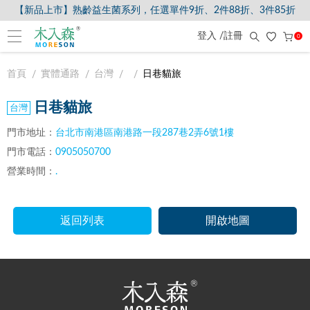
【新品上市】熟齡益生菌系列，任選單件9折、2件88折、3件85折
登入 /註冊
0
首頁
實體通路
台灣
日巷貓旅
日巷貓旅
門市地址：
台北市南港區南港路一段287巷2弄6號1樓
門市電話：
0905050700
營業時間：
.
返回列表
開啟地圖