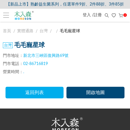
【新品上市】熟齡益生菌系列，任選單件9折、2件88折、3件85折
登入 /註冊
0
首頁
實體通路
台灣
毛毛寵星球
毛毛寵星球
門市地址：
新北市三峽區復興路69號
門市電話：
02-86716819
營業時間：
.
返回列表
開啟地圖