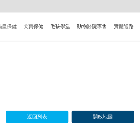
-8/9爸氣獻禮】全館滿$2000現折$200、滿$3000現折$300、滿$5000現
貓皇保健
犬寶保健
毛孩學堂
動物醫院專售
實體通路
返回列表
開啟地圖