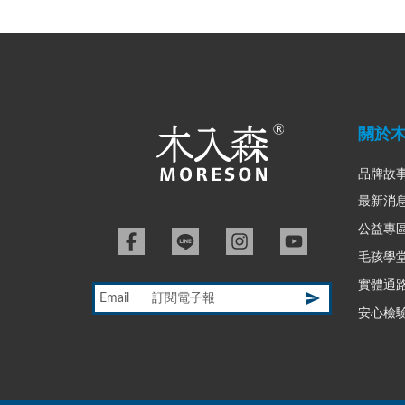
關於
品牌故
最新消
公益專
毛孩學
實體通
Email
安心檢