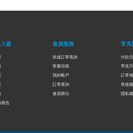
木入森
會員服務
常見
事
快速訂單查詢
付款
息
客服信箱
寄送
區
我的帳戶
訂單
堂
訂單查詢
售後
路
會員辦法
隱私
驗報告