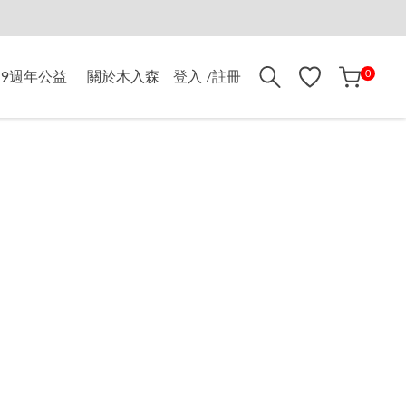
折$500
0
9週年公益
關於木入森
登入 /註冊