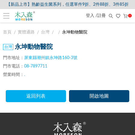
【新品上市】熟齡益生菌系列，任選單件9折、2件88折、3件85折
登入 /註冊
0
首頁
實體通路
台灣
永坤動物醫院
永坤動物醫院
門市地址：
屏東縣潮州鎮永坤路160-3號
門市電話：
08-7897711
營業時間：
.
返回列表
開啟地圖