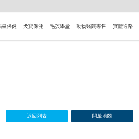
-8/9爸氣獻禮】全館滿$2000現折$200、滿$3000現折$300、滿$5000現
貓皇保健
犬寶保健
毛孩學堂
動物醫院專售
實體通路
返回列表
開啟地圖