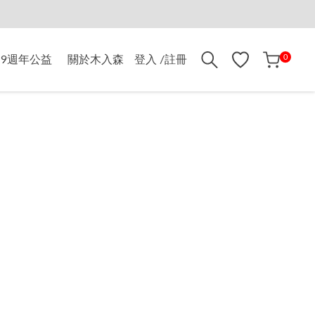
折$500
0
9週年公益
關於木入森
登入 /註冊