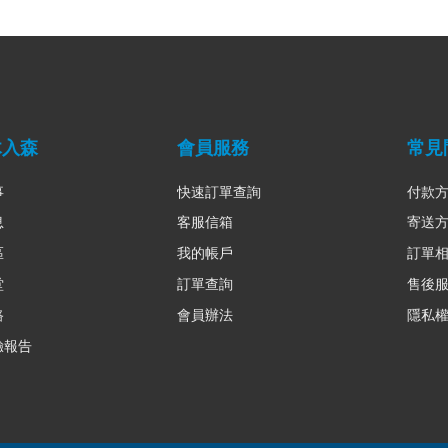
木入森
會員服務
常見
事
快速訂單查詢
付款
息
客服信箱
寄送
區
我的帳戶
訂單
堂
訂單查詢
售後
路
會員辦法
隱私
驗報告