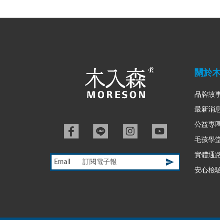
關於
品牌故
最新消
公益專
毛孩學
實體通
Email
安心檢