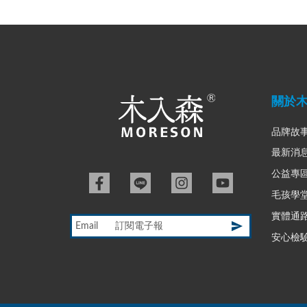
關於
品牌故
最新消
公益專
毛孩學
實體通
Email
安心檢