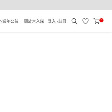
折$500
0
9週年公益
關於木入森
登入 /註冊