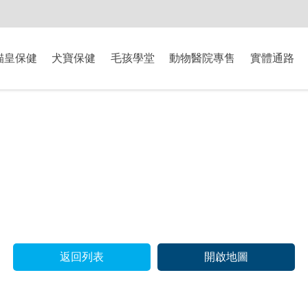
-8/9爸氣獻禮】全館滿$2000現折$200、滿$3000現折$300、滿$5000現
貓皇保健
犬寶保健
毛孩學堂
動物醫院專售
實體通路
返回列表
開啟地圖