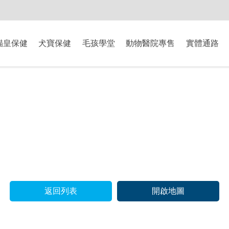
-8/9爸氣獻禮】全館滿$2000現折$200、滿$3000現折$300、滿$5000現
貓皇保健
犬寶保健
毛孩學堂
動物醫院專售
實體通路
返回列表
開啟地圖