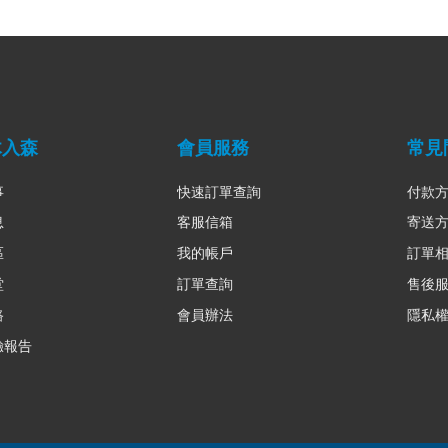
木入森
會員服務
常見
事
快速訂單查詢
付款
息
客服信箱
寄送
區
我的帳戶
訂單
堂
訂單查詢
售後
路
會員辦法
隱私
驗報告