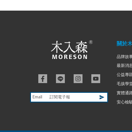
關於
品牌故
最新消
公益專
毛孩學
實體通
Email
安心檢