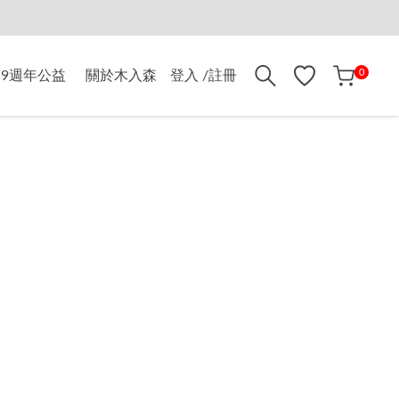
折$500
0
9週年公益
關於木入森
登入 /註冊