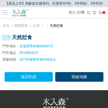
【新品上市】熟齡益生菌系列，任選單件9折、2件88折、3件85折
登入 /註冊
0
首頁
實體通路
台灣
天然恏食
天然恏食
門市地址：
花蓮縣秀林鄉崇德村31
門市電話：
0919884825
營業時間：
依門市實際營業時間為主
返回列表
開啟地圖