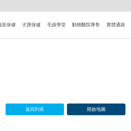
-8/9爸氣獻禮】全館滿$2000現折$200、滿$3000現折$300、滿$5000現
貓皇保健
犬寶保健
毛孩學堂
動物醫院專售
實體通路
返回列表
開啟地圖