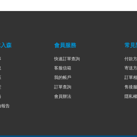
木入森
會員服務
常見
事
快速訂單查詢
付款
息
客服信箱
寄送
區
我的帳戶
訂單
堂
訂單查詢
售後
路
會員辦法
隱私
驗報告