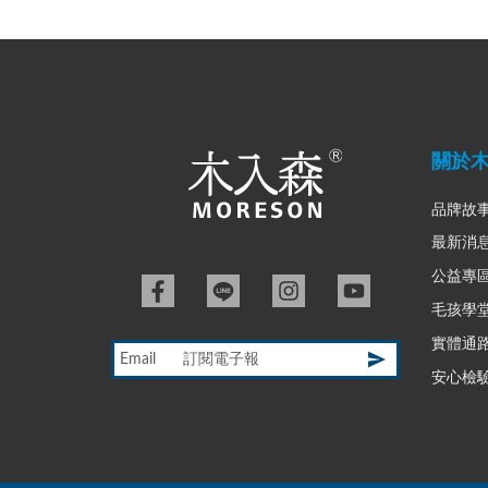
關於
品牌故
最新消
公益專
毛孩學
實體通
Email
安心檢