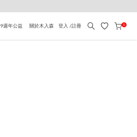
折$500
0
9週年公益
關於木入森
登入 /註冊