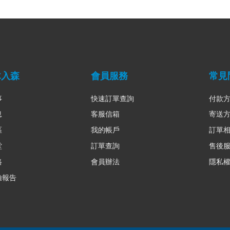
木入森
會員服務
常見
事
快速訂單查詢
付款
息
客服信箱
寄送
區
我的帳戶
訂單
堂
訂單查詢
售後
路
會員辦法
隱私
驗報告