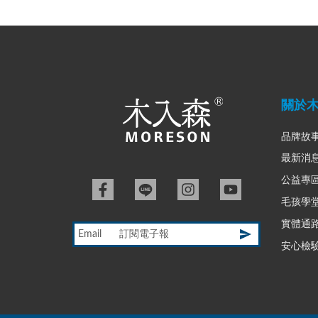
關於
品牌故
最新消
公益專
毛孩學
實體通
Email
安心檢