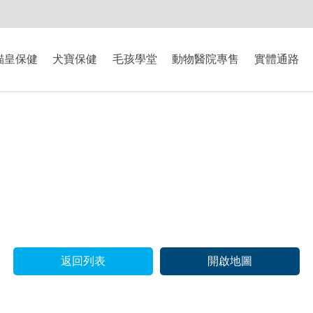
-8/9爸氣獻禮】全館滿$2000現折$200、滿$3000現折$300、滿$5000現
貓皇保健
犬寶保健
毛孩學堂
動物醫院專售
實體通路
返回列表
開啟地圖