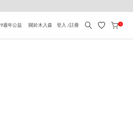
折$500
0
9週年公益
關於木入森
登入 /註冊