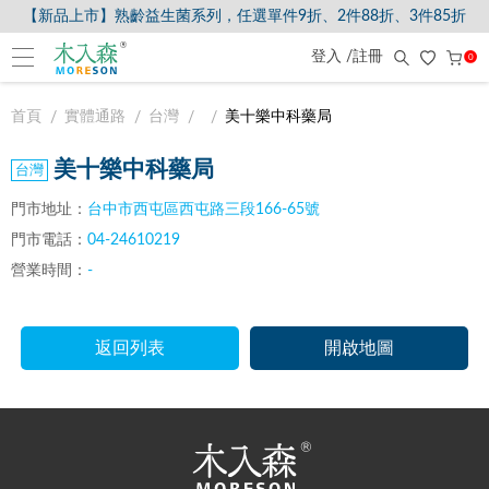
【新品上市】熟齡益生菌系列，任選單件9折、2件88折、3件85折
登入 /註冊
0
首頁
實體通路
台灣
美十樂中科藥局
美十樂中科藥局
門市地址：
台中市西屯區西屯路三段166-65號
門市電話：
04-24610219
營業時間：
-
返回列表
開啟地圖