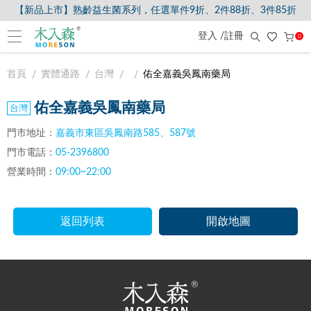
【新品上市】熟齡益生菌系列，任選單件9折、2件88折、3件85折
登入 /註冊
0
首頁
實體通路
台灣
佑全嘉義吳鳳南藥局
佑全嘉義吳鳳南藥局
門市地址：
嘉義市東區吳鳳南路585、587號
門市電話：
05-2396800
營業時間：
09:00~22:00
返回列表
開啟地圖