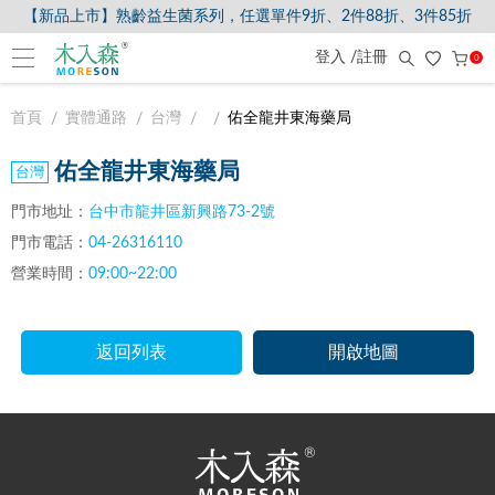
【新品上市】熟齡益生菌系列，任選單件9折、2件88折、3件85折
【8/5-8/9爸氣獻禮】全館滿$2000現折$200、滿$3000現折$300、滿$
登入 /註冊
0
首頁
實體通路
台灣
佑全龍井東海藥局
佑全龍井東海藥局
門市地址：
台中市龍井區新興路73-2號
門市電話：
04-26316110
營業時間：
09:00~22:00
返回列表
開啟地圖