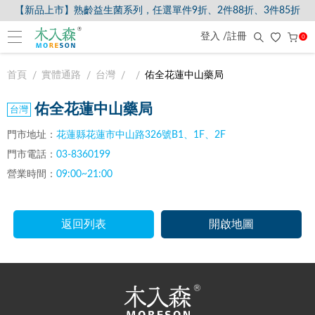
【新品上市】熟齡益生菌系列，任選單件9折、2件88折、3件85折
登入 /註冊
0
首頁
實體通路
台灣
佑全花蓮中山藥局
佑全花蓮中山藥局
門市地址：
花蓮縣花蓮市中山路326號B1、1F、2F
門市電話：
03-8360199
營業時間：
09:00~21:00
返回列表
開啟地圖