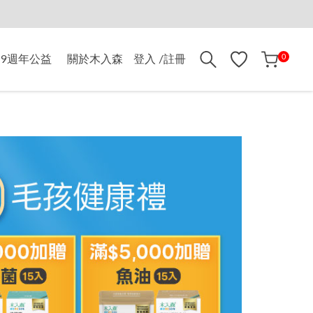
折$500
0
9週年公益
關於木入森
登入 /註冊