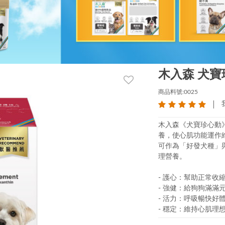
木入森 犬寶
商品料號:0025
木入森《犬寶珍心動》
養，使心肌功能運作
可作為「好發犬種」
理營養。
- 護心：幫助正常收
- 強健：給狗狗滿滿
- 活力：呼吸暢快好
- 穩定：維持心肌理