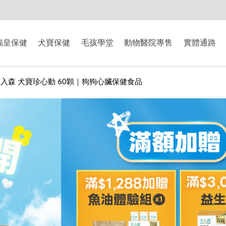
-8/9爸氣獻禮】全館滿$2000現折$200、滿$3000現折$300、滿$5000現
貓皇保健
犬寶保健
毛孩學堂
動物醫院專售
實體通路
入森 犬寶珍心動 60顆｜狗狗心臟保健食品