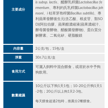
is subsp. lactis
、醱酵乳桿菌
Lactobacillus
fe
rmentum
、專利約氏乳桿菌
Lactobacillus joh
主要成分
nsoni
、
i
枯草芽孢桿菌
Bacillus
subtilis
)、專
利蘋果發酵後生元(含乙酸、根皮苷、類SO
D)(阿拉伯膠、蘋果醋濃縮液(蘋果濃縮汁、
酵母菌發酵物、醋酸菌發酵物)、蛋白質分
解酵素、二氧化矽、硬脂酸鎂
內容量
2公克/包，15包/盒
淨重
30±.7公克/盒
可灑入飼料中混合餵食，或溶於水中予狗
食用方式
狗飲用
。
10公斤以下狗1天1包；10-20公斤狗1天1
-2包；20
公斤以上狗1天2-3包。
數量建議
每天餵食超過2包時，推薦分2餐餵食。