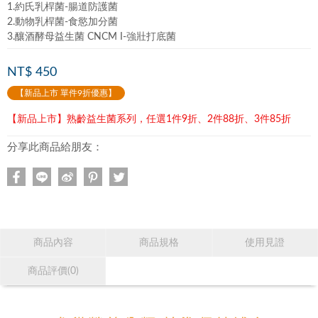
1.約氏乳桿菌-腸道防護菌
2.動物乳桿菌-食慾加分菌
3.釀酒酵母益生菌 CNCM I-強壯打底菌
NT$ 450
【新品上市 單件9折優惠】
【新品上市】熟齡益生菌系列，任選1件9折、2件88折、3件85折
分享此商品給朋友：
商品內容
商品規格
使用見證
商品評價(0)