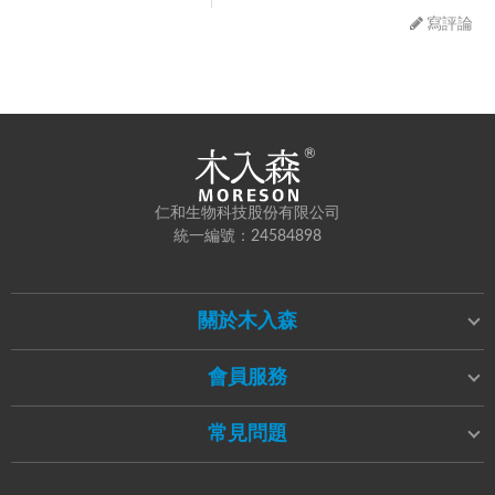
寫評論
寫評論
請評分：
仁和生物科技股份有限公司
統一編號：24584898
*為順利領取購物金，請填寫與官網帳號相同的信箱喔！
關於木入森
會員服務
常見問題