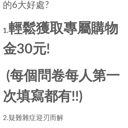
的6大好處?
輕鬆獲取專屬購物
1.
金
30
元
!
(
每個問卷每人第一
次填寫都有
!!)
2.疑難雜症迎刃而解