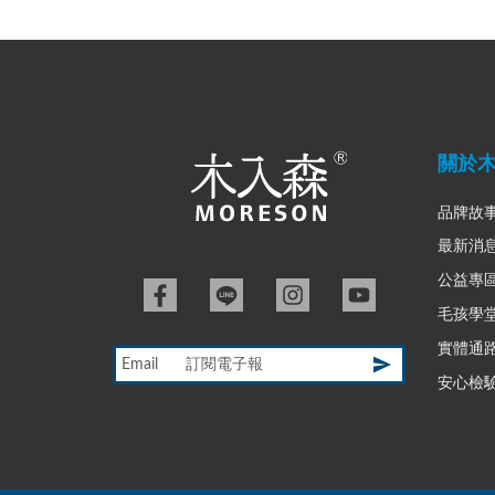
關於
品牌故
最新消
公益專
毛孩學
實體通
Email
安心檢