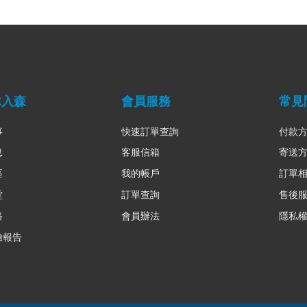
木入森
會員服務
常見
事
快速訂單查詢
付款
息
客服信箱
寄送
區
我的帳戶
訂單
堂
訂單查詢
售後
路
會員辦法
隱私
驗報告