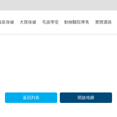
-8/9爸氣獻禮】全館滿$2000現折$200、滿$3000現折$300、滿$5000現
貓皇保健
犬寶保健
毛孩學堂
動物醫院專售
實體通路
返回列表
開啟地圖