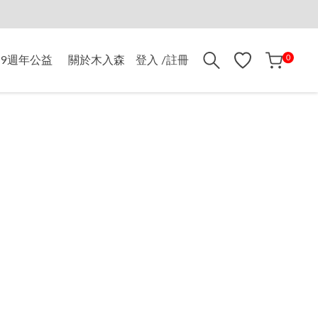
折$500
0
9週年公益
關於木入森
登入 /註冊