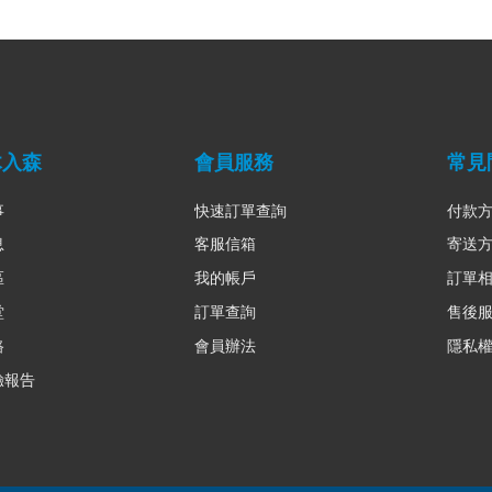
木入森
會員服務
常見
事
快速訂單查詢
付款
息
客服信箱
寄送
區
我的帳戶
訂單
堂
訂單查詢
售後
路
會員辦法
隱私
驗報告