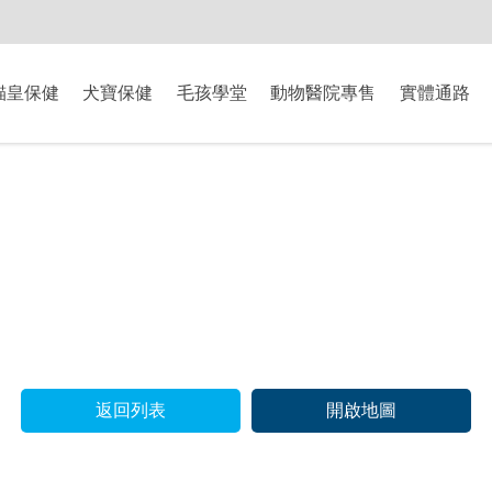
-8/9爸氣獻禮】全館滿$2000現折$200、滿$3000現折$300、滿$5000現
貓皇保健
犬寶保健
毛孩學堂
動物醫院專售
實體通路
返回列表
開啟地圖