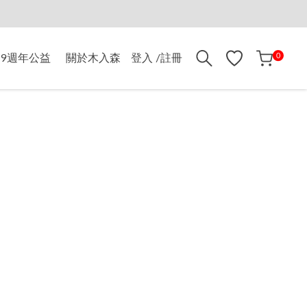
折$500
0
9週年公益
關於木入森
登入 /註冊