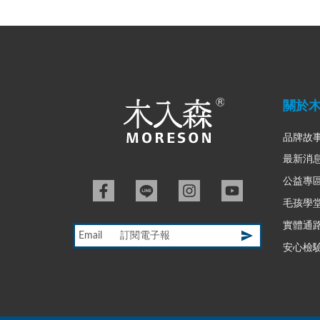
關於
品牌故
最新消
公益專
毛孩學
實體通
Email
安心檢