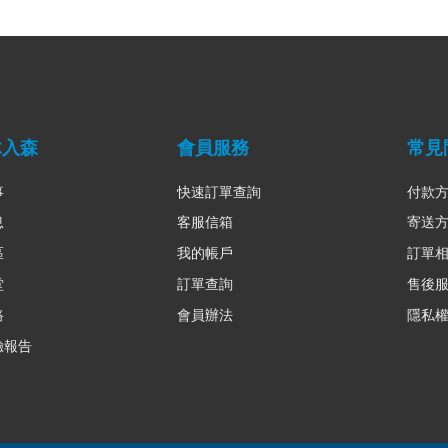
木入森
會員服務
常見
事
快速訂單查詢
付款
息
客服信箱
寄送
區
我的帳戶
訂單
堂
訂單查詢
售後
路
會員辦法
隱私
驗報告