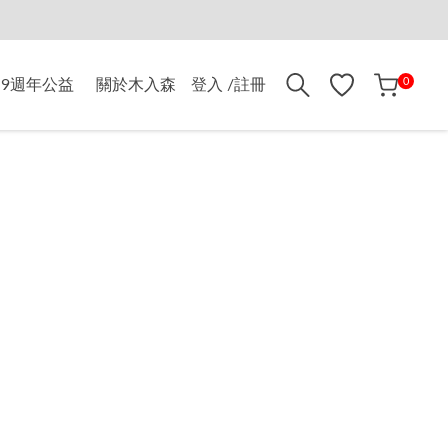
折$500
0
9週年公益
關於木入森
登入 /註冊