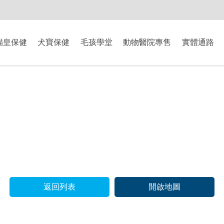
-8/9爸氣獻禮】全館滿$2000現折$200、滿$3000現折$300、滿$5000現
貓皇保健
犬寶保健
毛孩學堂
動物醫院專售
實體通路
返回列表
開啟地圖