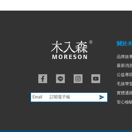
關於
品牌故
最新消
公益專
毛孩學
實體通
Email
安心檢