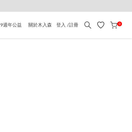
折$500
0
9週年公益
關於木入森
登入 /註冊