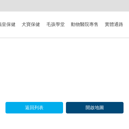
-8/9爸氣獻禮】全館滿$2000現折$200、滿$3000現折$300、滿$5000現
貓皇保健
犬寶保健
毛孩學堂
動物醫院專售
實體通路
返回列表
開啟地圖