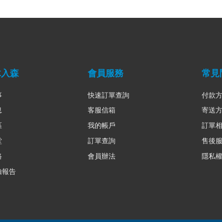
木入森
會員服務
常見
事
快速訂單查詢
付款
息
客服信箱
寄送
區
我的帳戶
訂單
堂
訂單查詢
售後
路
會員辦法
隱私
驗報告