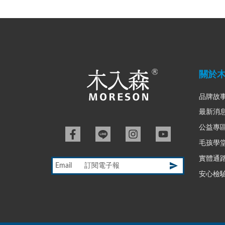
關於
品牌故
最新消
公益專
毛孩學
實體通
Email
安心檢