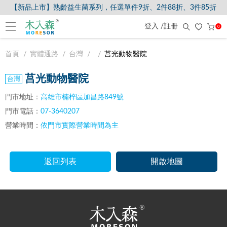
【新品上市】熟齡益生菌系列，任選單件9折、2件88折、3件85折
登入 /註冊
0
首頁
實體通路
台灣
莒光動物醫院
莒光動物醫院
門市地址：
高雄市楠梓區加昌路849號
門市電話：
07-3640207
營業時間：
依門市實際營業時間為主
返回列表
開啟地圖