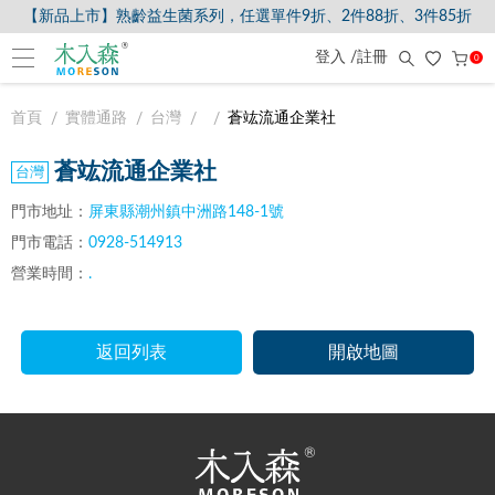
【新品上市】熟齡益生菌系列，任選單件9折、2件88折、3件85折
登入 /註冊
0
首頁
實體通路
台灣
蒼竑流通企業社
蒼竑流通企業社
門市地址：
屏東縣潮州鎮中洲路148-1號
門市電話：
0928-514913
營業時間：
.
返回列表
開啟地圖