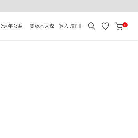
折$500
0
9週年公益
關於木入森
登入 /註冊