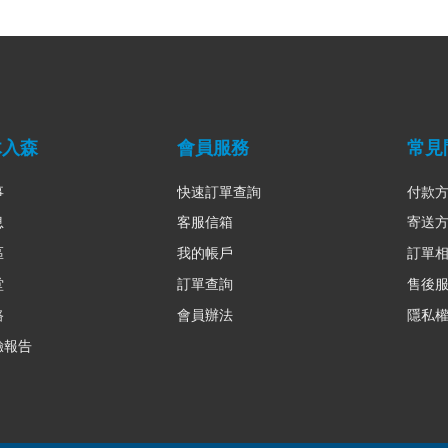
木入森
會員服務
常見
事
快速訂單查詢
付款
息
客服信箱
寄送
區
我的帳戶
訂單
堂
訂單查詢
售後
路
會員辦法
隱私
驗報告