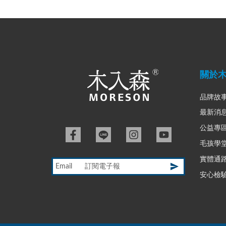
關於
品牌故
最新消
公益專
毛孩學
實體通
Email
安心檢