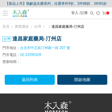
【新品上市】熟齡益生菌系列，任選單件9折、2件88折、3件85折
登入 /註冊
0
首頁
實體通路
台灣
達昌家庭藥局-汀州店
達昌家庭藥局-汀州店
門市地址：
台北市中正區汀州路一段 207 號
門市電話：
02-23390109
營業時間：
.
返回列表
開啟地圖