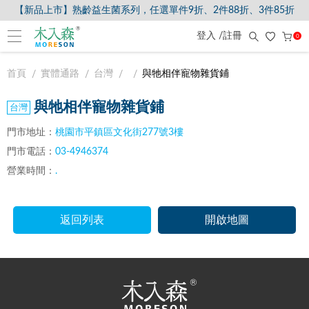
【新品上市】熟齡益生菌系列，任選單件9折、2件88折、3件85折
登入 /註冊
0
首頁
實體通路
台灣
與牠相伴寵物雜貨鋪
與牠相伴寵物雜貨鋪
門市地址：
桃園市平鎮區文化街277號3樓
門市電話：
03-4946374
營業時間：
.
返回列表
開啟地圖