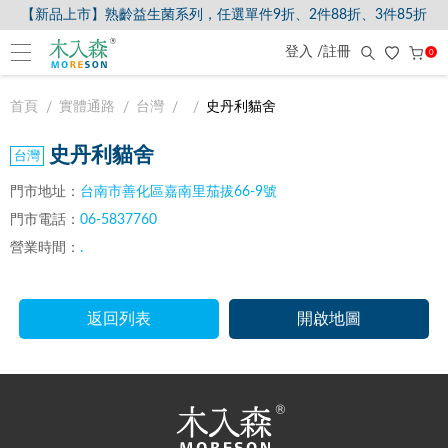
【新品上市】熟齡益生菌系列，任選單件9折、2件88折、3件85折
登入 /註冊
0
首頁
實體通路
台灣
史丹利貓舍
史丹利貓舍
門市地址：
台南市善化區嘉南里茄拔66-9號
門市電話：
06-5837760
營業時間：
.
返回列表
開啟地圖