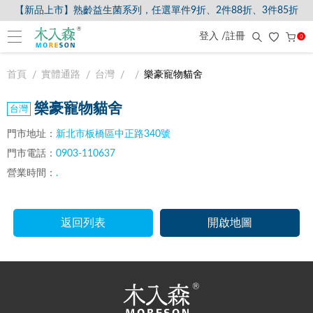
【新品上市】熟齡益生菌系列，任選單件9折、2件88折、3件85折
登入 /註冊
0
首頁
實體通路
台灣
樂豪寵物貓舍
樂豪寵物貓舍
門市地址：
新北市板橋區中正路340號
門市電話：
0903-110637
營業時間：
.
返回列表
開啟地圖