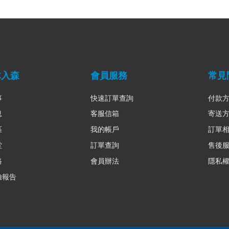
木入森
會員服務
常見
事
快速訂單查詢
付款
息
客服信箱
寄送
區
我的帳戶
訂單
堂
訂單查詢
售後
路
會員辦法
隱私
驗報告