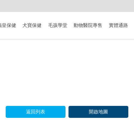
-8/9爸氣獻禮】全館滿$2000現折$200、滿$3000現折$300、滿$5000現
貓皇保健
犬寶保健
毛孩學堂
動物醫院專售
實體通路
返回列表
開啟地圖