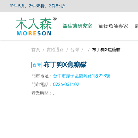
單件9折、2件88折、3件85折
【8/5
益生菌研究室
寵物魚油專家
首頁
實體通路
台灣
布丁狗X焦糖貓
布丁狗X焦糖貓
門市地址：
台中市潭子區復興路1段228號
門市電話：
0926-031102
營業時間：
.