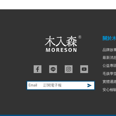
關於
品牌故
最新消
公益專
毛孩學
實體通
Email
安心檢