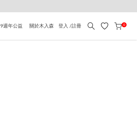
折$500
0
9週年公益
關於木入森
登入 /註冊