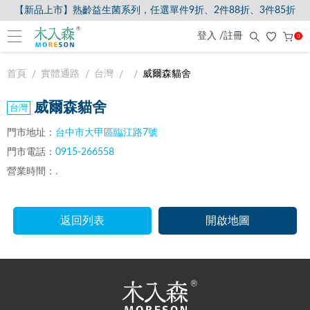
【新品上市】熟齡益生菌系列，任選單件9折、2件88折、3件85折
登入 /註冊
0
首頁
實體通路
台灣
威爾森貓舍
威爾森貓舍
門市地址：
台中市大甲區臨江路7號
門市電話：
0915-266558
營業時間：
.
返回列表
開啟地圖