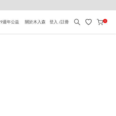
折$500
0
9週年公益
關於木入森
登入 /註冊