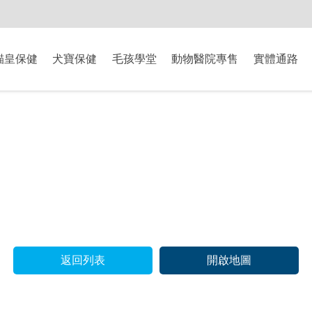
-8/9爸氣獻禮】全館滿$2000現折$200、滿$3000現折$300、滿$5000現
貓皇保健
犬寶保健
毛孩學堂
動物醫院專售
實體通路
返回列表
開啟地圖