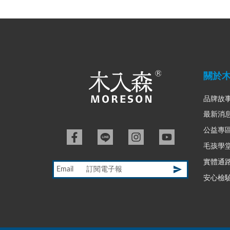
關於
品牌故
最新消
公益專
毛孩學
實體通
Email
安心檢