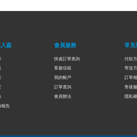
木入森
會員服務
常見
事
快速訂單查詢
付款
息
客服信箱
寄送
區
我的帳戶
訂單
堂
訂單查詢
售後
路
會員辦法
隱私
驗報告