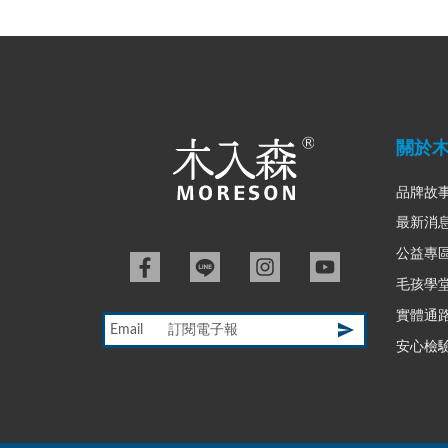
關於
品牌故
最新消
公益專
毛孩學
實體通
Email
安心檢