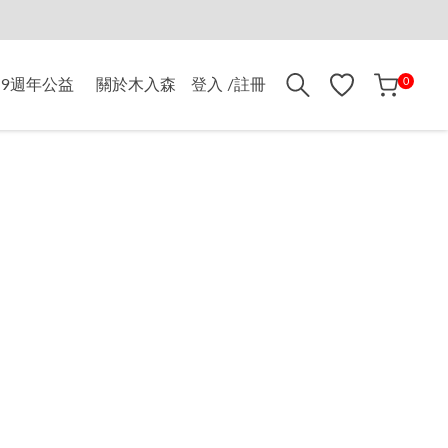
折$500
0
9週年公益
關於木入森
登入 /註冊