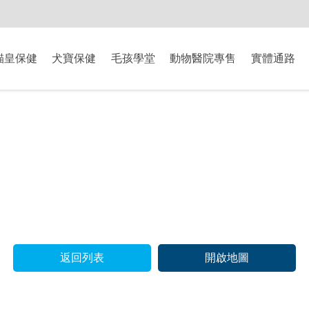
-8/9爸氣獻禮】全館滿$2000現折$200、滿$3000現折$300、滿$5000現
貓皇保健
犬寶保健
毛孩學堂
動物醫院專售
實體通路
返回列表
開啟地圖