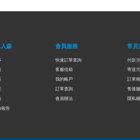
木入森
會員服務
常見
事
快速訂單查詢
付款
息
客服信箱
寄送
區
我的帳戶
訂單
堂
訂單查詢
售後
路
會員辦法
隱私
驗報告