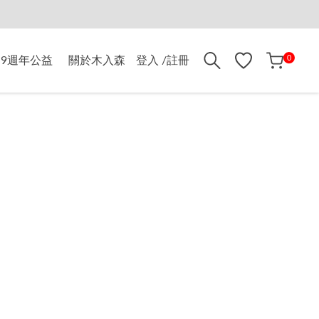
折$500
0
9週年公益
關於木入森
登入 /註冊