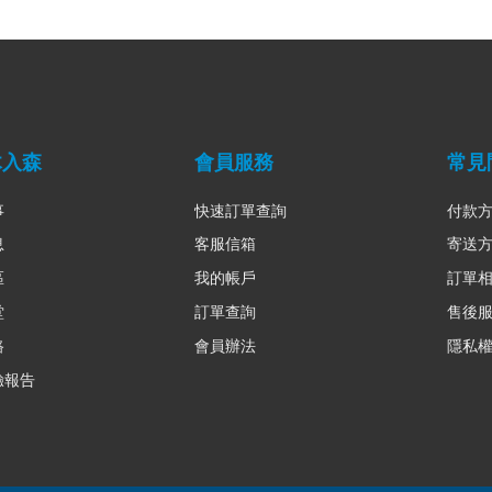
木入森
會員服務
常見
事
快速訂單查詢
付款
息
客服信箱
寄送
區
我的帳戶
訂單
堂
訂單查詢
售後
路
會員辦法
隱私
驗報告