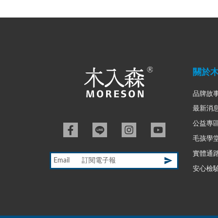
關於
品牌故
最新消
公益專
毛孩學
實體通
Email
安心檢