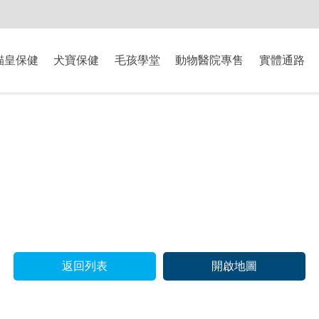
-8/9爸氣獻禮】全館滿$2000現折$200、滿$3000現折$300、滿$5000現
貓皇保健
犬寶保健
毛孩學堂
動物醫院專售
實體通路
返回列表
開啟地圖