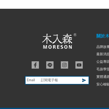
關於
品牌故
最新消
公益專
毛孩學
實體通
Email
安心檢