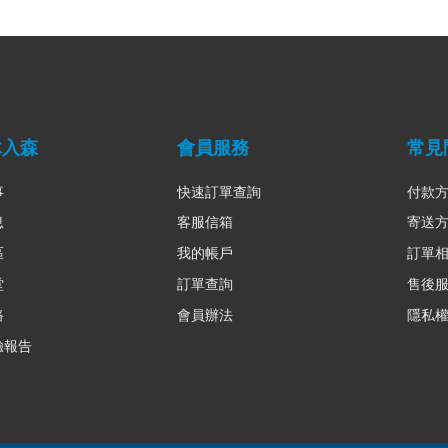
木入森
會員服務
常見
事
快速訂單查詢
付款
息
客服信箱
寄送
區
我的帳戶
訂單
堂
訂單查詢
售後
路
會員辦法
隱私
驗報告