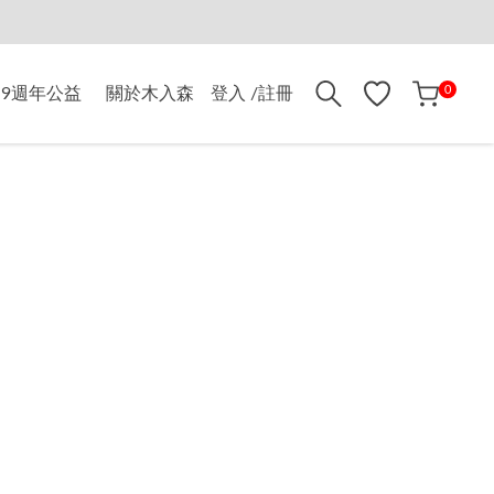
折$500
0
9週年公益
關於木入森
登入 /註冊