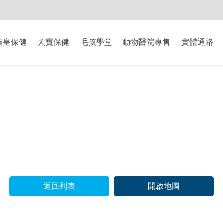
-8/9爸氣獻禮】全館滿$2000現折$200、滿$3000現折$300、滿$5000現
貓皇保健
犬寶保健
毛孩學堂
動物醫院專售
實體通路
返回列表
開啟地圖