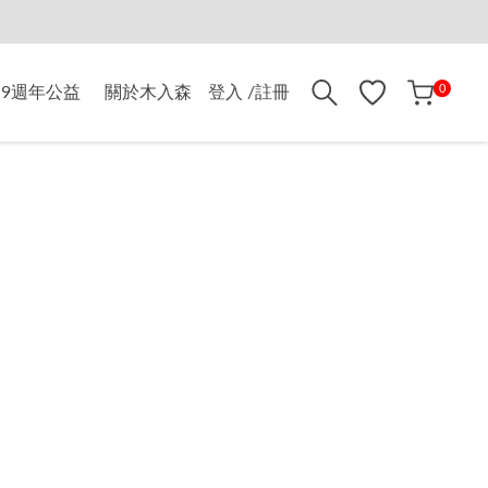
折$500
0
9週年公益
關於木入森
登入 /註冊