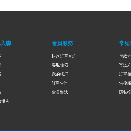
木入森
會員服務
常見
事
快速訂單查詢
付款
息
客服信箱
寄送
區
我的帳戶
訂單
堂
訂單查詢
售後
路
會員辦法
隱私
驗報告