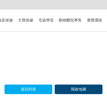
-8/9爸氣獻禮】全館滿$2000現折$200、滿$3000現折$300、滿$5000現
貓皇保健
犬寶保健
毛孩學堂
動物醫院專售
實體通路
返回列表
開啟地圖