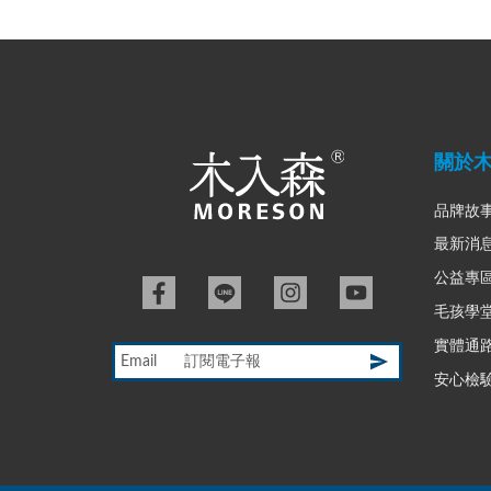
關於
品牌故
最新消
公益專
毛孩學
實體通
Email
安心檢