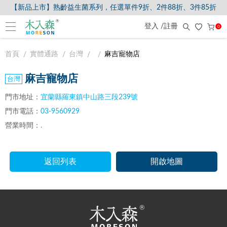
【新品上市】熟齡益生菌系列，任選單件9折、2件88折、3件85折
登入 /註冊
0
首頁
實體通路
台灣
麻吉寵物店
麻吉寵物店
門市地址：
宜蘭縣羅東鎮中山路三段239號
門市電話：
03-9560929
營業時間：
.
返回列表
開啟地圖