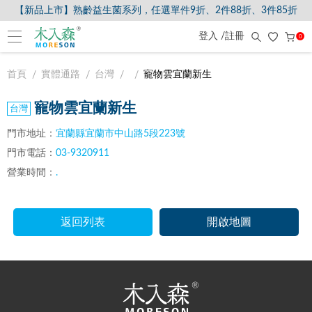
【新品上市】熟齡益生菌系列，任選單件9折、2件88折、3件85折
登入 /註冊
0
首頁
實體通路
台灣
寵物雲宜蘭新生
寵物雲宜蘭新生
門市地址：
宜蘭縣宜蘭市中山路5段223號
門市電話：
03-9320911
營業時間：
.
返回列表
開啟地圖