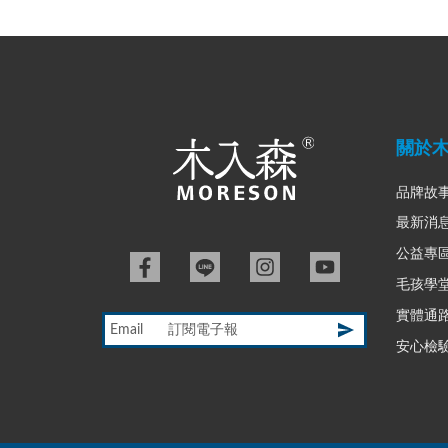
關於
品牌故
最新消
公益專
毛孩學
實體通
Email
安心檢