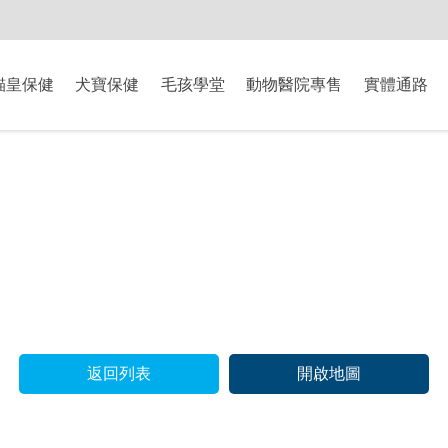
-8/9爸氣獻禮】全館滿$2000現折$200、滿$3000現折$300、滿$5000現
貓皇保健
犬寶保健
毛孩學堂
動物醫院專售
實體通路
返回列表
開啟地圖