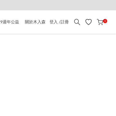
折$500
0
9週年公益
關於木入森
登入 /註冊