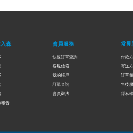
木入森
會員服務
常見
事
快速訂單查詢
付款
息
客服信箱
寄送
區
我的帳戶
訂單
堂
訂單查詢
售後
路
會員辦法
隱私
驗報告