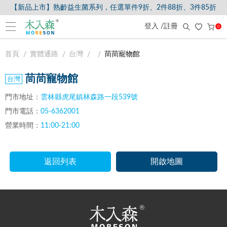
【新品上市】熟齡益生菌系列，任選單件9折、2件88折、3件85折
登入 /註冊
0
首頁
實體通路
台灣
茼茼寵物館
茼茼寵物館
門市地址：
雲林縣虎尾鎮林森路一段539號
門市電話：
05-6362001
營業時間：
11:00-21:00
返回列表
開啟地圖