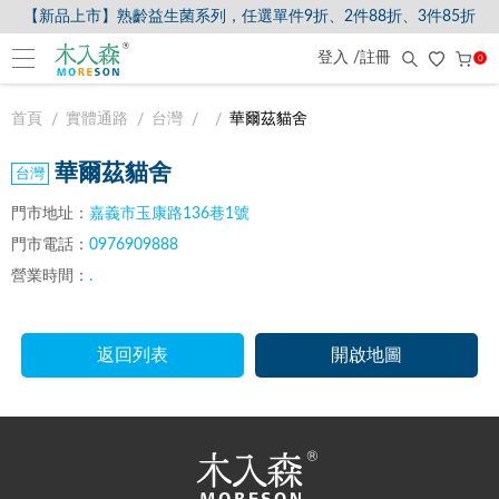
【新品上市】熟齡益生菌系列，任選單件9折、2件88折、3件85折
登入 /註冊
0
首頁
實體通路
台灣
華爾茲貓舍
華爾茲貓舍
門市地址：
嘉義市玉康路136巷1號
門市電話：
0976909888
營業時間：
.
返回列表
開啟地圖