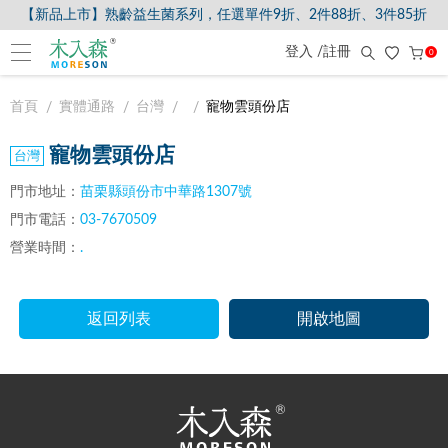
【新品上市】熟齡益生菌系列，任選單件9折、2件88折、3件85折
登入 /註冊
0
首頁
實體通路
台灣
寵物雲頭份店
寵物雲頭份店
門市地址：
苗栗縣頭份市中華路1307號
門市電話：
03-7670509
營業時間：
.
返回列表
開啟地圖