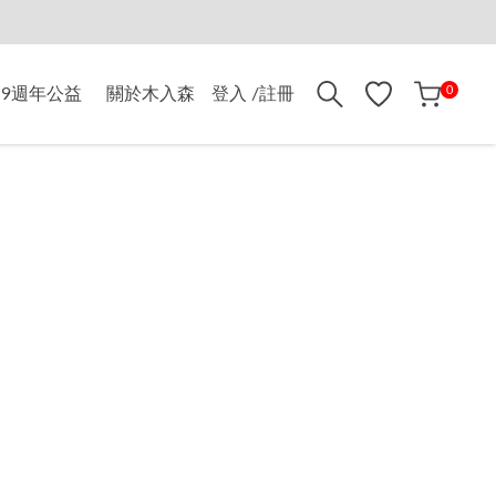
折$500
0
9週年公益
關於木入森
登入 /註冊