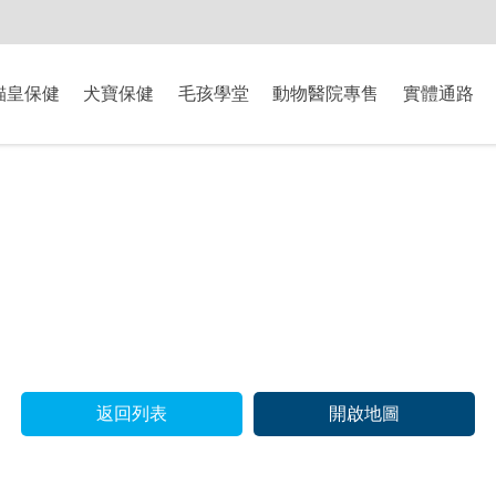
-8/9爸氣獻禮】全館滿$2000現折$200、滿$3000現折$300、滿$5000現
貓皇保健
犬寶保健
毛孩學堂
動物醫院專售
實體通路
返回列表
開啟地圖