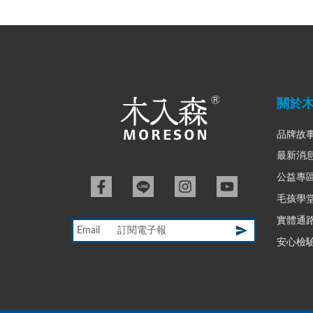
關於
品牌故
最新消
公益專
毛孩學
實體通
Email
安心檢