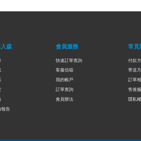
木入森
會員服務
常見
事
快速訂單查詢
付款
息
客服信箱
寄送
區
我的帳戶
訂單
堂
訂單查詢
售後
路
會員辦法
隱私
驗報告