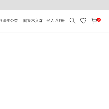
折$500
0
9週年公益
關於木入森
登入 /註冊