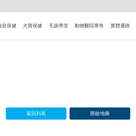
-8/9爸氣獻禮】全館滿$2000現折$200、滿$3000現折$300、滿$5000現
貓皇保健
犬寶保健
毛孩學堂
動物醫院專售
實體通路
返回列表
開啟地圖