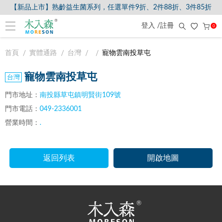
【新品上市】熟齡益生菌系列，任選單件9折、2件88折、3件85折
登入 /註冊
0
首頁
實體通路
台灣
寵物雲南投草屯
寵物雲南投草屯
門市地址：
南投縣草屯鎮明賢街109號
門市電話：
049-2336001
營業時間：
.
返回列表
開啟地圖