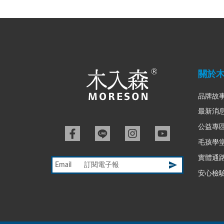
關於
品牌故
最新消
公益專
毛孩學
實體通
Email
安心檢