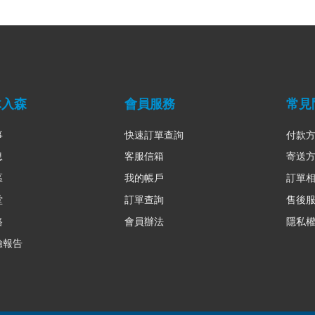
木入森
會員服務
常見
事
快速訂單查詢
付款
息
客服信箱
寄送
區
我的帳戶
訂單
堂
訂單查詢
售後
路
會員辦法
隱私
驗報告