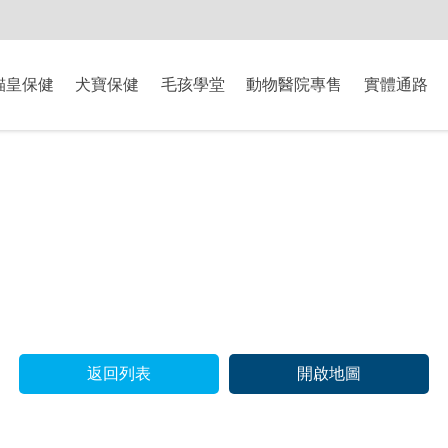
-8/9爸氣獻禮】全館滿$2000現折$200、滿$3000現折$300、滿$5000現
貓皇保健
犬寶保健
毛孩學堂
動物醫院專售
實體通路
返回列表
開啟地圖