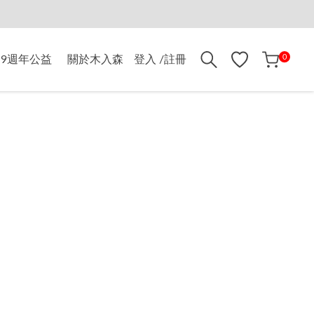
折$500
0
9週年公益
關於木入森
登入 /註冊