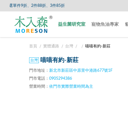
選單件9折、2件88折、3件85折
【8/5
益生菌研究室
寵物魚油專家
首頁
實體通路
台灣
喵喵有約-新莊
喵喵有約-新莊
門市地址：
新北市新莊區中原里中港路677號1F
門市電話：
0905294386
營業時間：
依門市實際營業時間為主