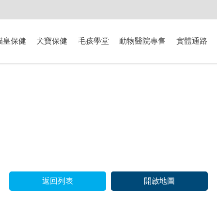
-8/9爸氣獻禮】全館滿$2000現折$200、滿$3000現折$300、滿$5000現
貓皇保健
犬寶保健
毛孩學堂
動物醫院專售
實體通路
返回列表
開啟地圖