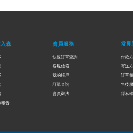
木入森
會員服務
常見
事
快速訂單查詢
付款
息
客服信箱
寄送
區
我的帳戶
訂單
堂
訂單查詢
售後
路
會員辦法
隱私
驗報告