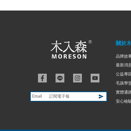
關於
品牌故
最新消
公益專
毛孩學
實體通
Email
安心檢