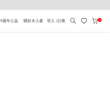
折$500
0
9週年公益
關於木入森
登入 /註冊