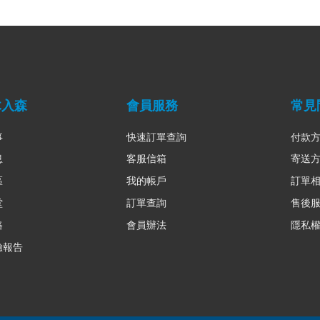
木入森
會員服務
常見
事
快速訂單查詢
付款
息
客服信箱
寄送
區
我的帳戶
訂單
堂
訂單查詢
售後
路
會員辦法
隱私
驗報告