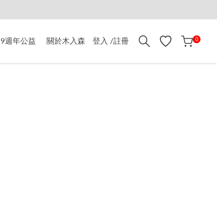
折$500
0
9週年公益
關於木入森
登入 /註冊