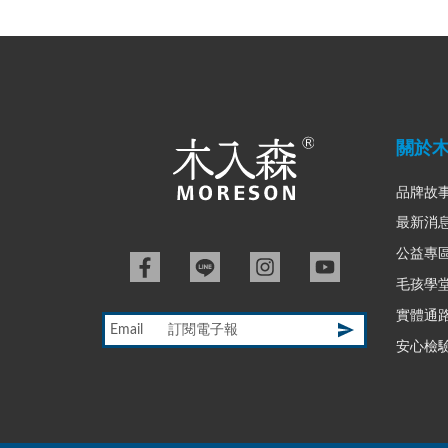
關於
品牌故
最新消
公益專
毛孩學
實體通
Email
安心檢