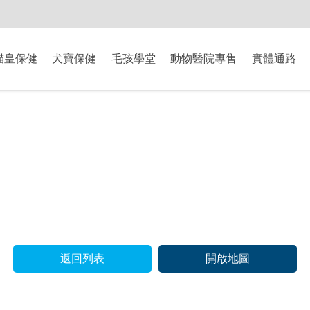
-8/9爸氣獻禮】全館滿$2000現折$200、滿$3000現折$300、滿$5000現
貓皇保健
犬寶保健
毛孩學堂
動物醫院專售
實體通路
返回列表
開啟地圖