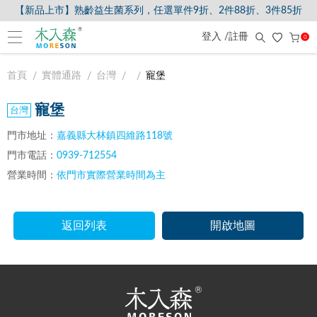
【新品上市】熟齡益生菌系列，任選單件9折、2件88折、3件85折
登入 /註冊
0
首頁
實體通路
台灣
寵堡
寵堡
門市地址：
嘉義縣大林鎮四維路118號
門市電話：
0939-712554
營業時間：
依門市實際營業時間為主
返回列表
開啟地圖