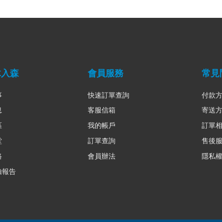
木入森
會員服務
常見
事
快速訂單查詢
付款
息
客服信箱
寄送
區
我的帳戶
訂單
堂
訂單查詢
售後
路
會員辦法
隱私
驗報告