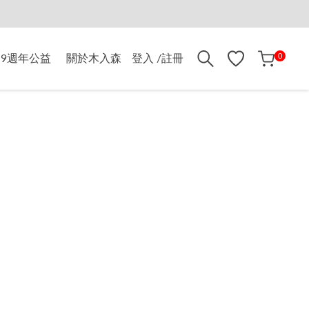
折$500
0
9週年公益
關於木入森
登入 /註冊