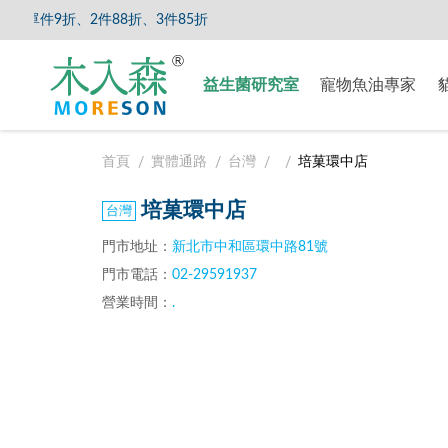
單件9折、2件88折、3件85折
【8/5
益生菌研究室
寵物魚油專家
首頁
實體通路
台灣
培菓環中店
培菓環中店
門市地址：
新北市中和區環中路81號
門市電話：
02-29591937
營業時間：
.