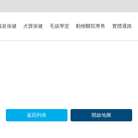
-8/9爸氣獻禮】全館滿$2000現折$200、滿$3000現折$300、滿$5000現
貓皇保健
犬寶保健
毛孩學堂
動物醫院專售
實體通路
返回列表
開啟地圖