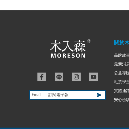
關於
品牌故
最新消
公益專
毛孩學
實體通
Email
安心檢