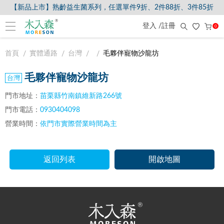
【新品上市】熟齡益生菌系列，任選單件9折、2件88折、3件85折
登入 /註冊
0
首頁
實體通路
台灣
毛夥伴寵物沙龍坊
毛夥伴寵物沙龍坊
門市地址：
苗栗縣竹南鎮維新路266號
門市電話：
0930404098
營業時間：
依門市實際營業時間為主
返回列表
開啟地圖